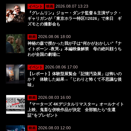
2026.08.07 13:23
イベント
映画
『グレムリン』ジョー・ダンテ監督＆主演ザック・
ギャリガンが「東京ホラー特区!!2026」で来日 ギ
ズモとの撮影会も
2026.08.06 18:00
映画
神秘の森で授かった我が子は“何かがおかしい”『ナ
イトボーン -夜哭-』本編映像解禁 母の絶叫顔うち
わが全国の劇場に
2026.08.06 17:00
イベント
【レポート】体験型展覧会「記憶汚染展」は怖いの
か？ 体験した結果→「じわりと怖くて不思議な後
味」
2026.08.03 16:00
映画
『マーターズ 4Kデジタルリマスター』オールナイト
上映、鬼畜な併映作品が決定 全部観たら“生還
証”をプレゼント
2026.08.03 12:00
映画