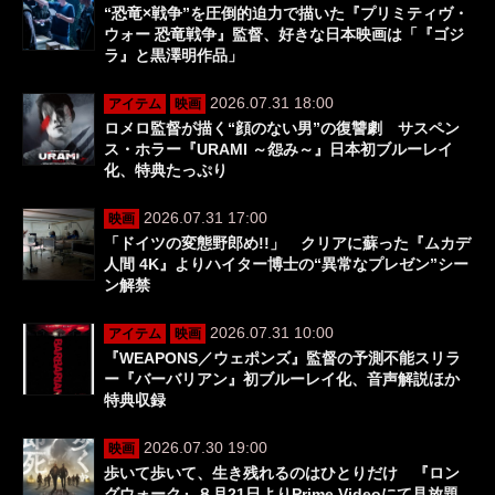
“恐竜×戦争”を圧倒的迫力で描いた『プリミティヴ・
ウォー 恐竜戦争』監督、好きな日本映画は「『ゴジ
ラ』と黒澤明作品」
2026.07.31 18:00
アイテム
映画
ロメロ監督が描く“顔のない男”の復讐劇 サスペン
ス・ホラー『URAMI ～怨み～』日本初ブルーレイ
化、特典たっぷり
2026.07.31 17:00
映画
「ドイツの変態野郎め!!」 クリアに蘇った『ムカデ
人間 4K』よりハイター博士の“異常なプレゼン”シー
ン解禁
2026.07.31 10:00
アイテム
映画
『WEAPONS／ウェポンズ』監督の予測不能スリラ
ー『バーバリアン』初ブルーレイ化、音声解説ほか
特典収録
2026.07.30 19:00
映画
歩いて歩いて、生き残れるのはひとりだけ 『ロン
グウォーク』８月21日よりPrime Videoにて見放題