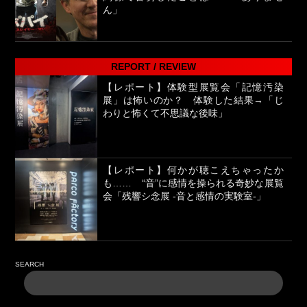
ん」
REPORT / REVIEW
【レポート】体験型展覧会「記憶汚染
展」は怖いのか？ 体験した結果→「じ
わりと怖くて不思議な後味」
【レポート】何かが聴こえちゃったか
も…… “音”に感情を操られる奇妙な展覧
会「残響シ念展 -⾳と感情の実験室-」
SEARCH