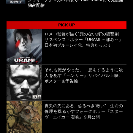
独占配信
PICK UP
ロメロ監督が描く“顔のない男”の復讐劇
サスペンス・ホラー『URAMI ～怨み～』
日本初ブルーレイ化、特典たっぷり
それも俺がやった。 息をするように殺
人を犯す『ヘンリー』リバイバル上映、
ポスター＆予告編
喪失の先にある、恐るべき“救い” 生命の
倫理を揺るがすフォークホラー『スター
ヴ・エイカー 召喚』９月公開