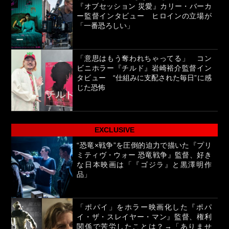
『オブセッション 災愛』カリー・バーカ
ー監督インタビュー ヒロインの立場が
「一番恐ろしい」
「意思はもう奪われちゃってる」 コン
ビニホラー『チルド』岩崎裕介監督イン
タビュー “仕組みに支配された毎日”に感
じた恐怖
EXCLUSIVE
“恐竜×戦争”を圧倒的迫力で描いた『プリ
ミティヴ・ウォー 恐竜戦争』監督、好き
な日本映画は「『ゴジラ』と黒澤明作
品」
「ポパイ」をホラー映画化した『ポパ
イ・ザ・スレイヤー・マン』監督、権利
関係で苦労したことは？→「ありませ