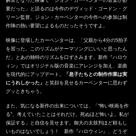
解禁となった映像で「ジョン・カーペンターの音楽が必
要だった」と語るのは今作のデヴィッド・ゴードン・グ
リーン監督。ジョン・カーペンターの今作への参加は制
作陣の熱い要望によるものだったそうですよ。
映像に登場したカーペンターは、「父親から4分の5拍子
を習った。このリズムがテーマソングにいいと思ったん
だ」とあの独特のリズムを口ずさみます。新作『ハロウ
ィン』ではオリジナル版の音楽にアレンジを加え、楽曲
を現代的にアップデート。
「息子たちとの制作作業は実
にうれしかった」
と笑顔を見せるカーペンターに思わず
グッときちゃう。
また、気になる新作の出来については、「“怖い映画を作
る”、考えていたことはそれだけ。死ぬほど怖いよ。私が
保証する」と自信を見せます。御大の太鼓判ほど頼もし
いものはないでしょう！ 新作『ハロウィン』、どうぞ