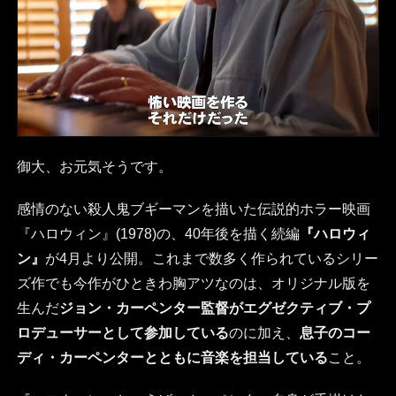
御大、お元気そうです。
感情のない殺人鬼ブギーマンを描いた伝説的ホラー映画
『ハロウィン』(1978)の、40年後を描く続編
『ハロウィ
ン』
が4月より公開。これまで数多く作られているシリー
ズ作でも今作がひときわ胸アツなのは、オリジナル版を
生んだ
ジョン・カーペンター監督がエグゼクティブ・プ
ロデューサーとして参加している
のに加え、
息子のコー
ディ・カーペンターとともに音楽を担当している
こと。