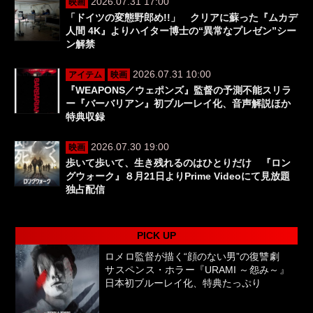
2026.07.31 17:00
映画
「ドイツの変態野郎め!!」 クリアに蘇った『ムカデ
人間 4K』よりハイター博士の“異常なプレゼン”シー
ン解禁
2026.07.31 10:00
アイテム
映画
『WEAPONS／ウェポンズ』監督の予測不能スリラ
ー『バーバリアン』初ブルーレイ化、音声解説ほか
特典収録
2026.07.30 19:00
映画
歩いて歩いて、生き残れるのはひとりだけ 『ロン
グウォーク』８月21日よりPrime Videoにて見放題
独占配信
PICK UP
ロメロ監督が描く“顔のない男”の復讐劇
サスペンス・ホラー『URAMI ～怨み～』
日本初ブルーレイ化、特典たっぷり