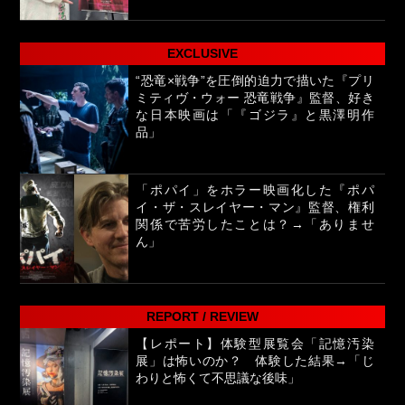
EXCLUSIVE
“恐竜×戦争”を圧倒的迫力で描いた『プリ
ミティヴ・ウォー 恐竜戦争』監督、好き
な日本映画は「『ゴジラ』と黒澤明作
品」
「ポパイ」をホラー映画化した『ポパ
イ・ザ・スレイヤー・マン』監督、権利
関係で苦労したことは？→「ありませ
ん」
REPORT / REVIEW
【レポート】体験型展覧会「記憶汚染
展」は怖いのか？ 体験した結果→「じ
わりと怖くて不思議な後味」