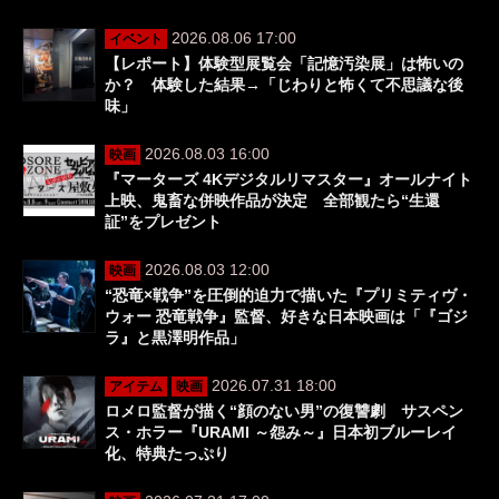
2026.08.06 17:00
イベント
【レポート】体験型展覧会「記憶汚染展」は怖いの
か？ 体験した結果→「じわりと怖くて不思議な後
味」
2026.08.03 16:00
映画
『マーターズ 4Kデジタルリマスター』オールナイト
上映、鬼畜な併映作品が決定 全部観たら“生還
証”をプレゼント
2026.08.03 12:00
映画
“恐竜×戦争”を圧倒的迫力で描いた『プリミティヴ・
ウォー 恐竜戦争』監督、好きな日本映画は「『ゴジ
ラ』と黒澤明作品」
2026.07.31 18:00
アイテム
映画
ロメロ監督が描く“顔のない男”の復讐劇 サスペン
ス・ホラー『URAMI ～怨み～』日本初ブルーレイ
化、特典たっぷり