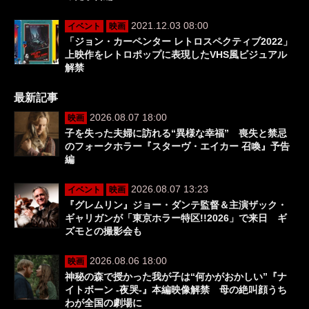
2021.12.03 08:00
イベント
映画
「ジョン・カーペンター レトロスペクティブ2022」
上映作をレトロポップに表現したVHS風ビジュアル
解禁
最新記事
2026.08.07 18:00
映画
子を失った夫婦に訪れる“異様な幸福” 喪失と禁忌
のフォークホラー『スターヴ・エイカー 召喚』予告
編
2026.08.07 13:23
イベント
映画
『グレムリン』ジョー・ダンテ監督＆主演ザック・
ギャリガンが「東京ホラー特区!!2026」で来日 ギ
ズモとの撮影会も
2026.08.06 18:00
映画
神秘の森で授かった我が子は“何かがおかしい”『ナ
イトボーン -夜哭-』本編映像解禁 母の絶叫顔うち
わが全国の劇場に