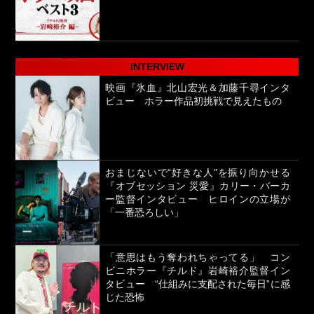
INTERVIEW
映画『氷血』北山宏光＆加藤千尋インタ
ビュー ホラー作品初挑戦で見えたもの
おまじないで“好きな人”を振り向かせる
『オブセッション 災愛』カリー・バーカ
ー監督インタビュー ヒロインの立場が
「一番恐ろしい」
「意思はもう奪われちゃってる」 コン
ビニホラー『チルド』岩崎裕介監督イン
タビュー “仕組みに支配された毎日”に感
じた恐怖