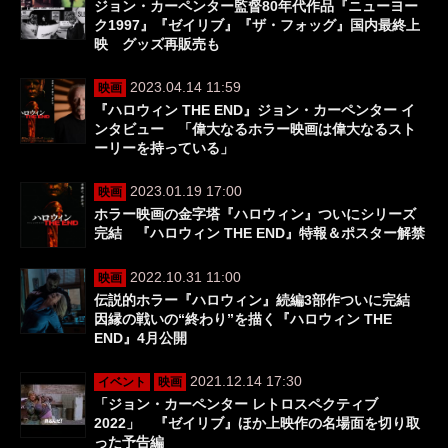
ジョン・カーペンター監督80年代作品『ニューヨー
ク1997』『ゼイリブ』『ザ・フォッグ』国内最終上
映 グッズ再販売も
2023.04.14 11:59
映画
『ハロウィン THE END』ジョン・カーペンター イ
ンタビュー 「偉大なるホラー映画は偉大なるスト
ーリーを持っている」
2023.01.19 17:00
映画
ホラー映画の金字塔『ハロウィン』ついにシリーズ
完結 『ハロウィン THE END』特報＆ポスター解禁
2022.10.31 11:00
映画
伝説的ホラー『ハロウィン』続編3部作ついに完結
因縁の戦いの“終わり”を描く『ハロウィン THE
END』4月公開
2021.12.14 17:30
イベント
映画
「ジョン・カーペンター レトロスペクティブ
2022」 『ゼイリブ』ほか上映作の名場面を切り取
った予告編