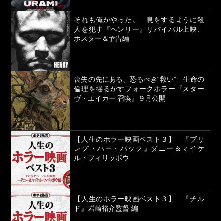
それも俺がやった。 息をするように殺
人を犯す『ヘンリー』リバイバル上映、
ポスター＆予告編
喪失の先にある、恐るべき“救い” 生命の
倫理を揺るがすフォークホラー『スター
ヴ・エイカー 召喚』９月公開
【人生のホラー映画ベスト３】 『ブリ
ング・ハー・バック』ダニー＆マイケ
ル・フィリッポウ
【人生のホラー映画ベスト３】 『チル
ド』岩崎裕介監督 編