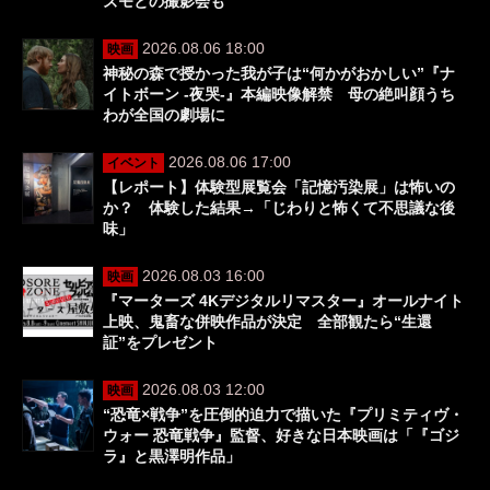
ズモとの撮影会も
2026.08.06 18:00
映画
神秘の森で授かった我が子は“何かがおかしい”『ナ
イトボーン -夜哭-』本編映像解禁 母の絶叫顔うち
わが全国の劇場に
2026.08.06 17:00
イベント
【レポート】体験型展覧会「記憶汚染展」は怖いの
か？ 体験した結果→「じわりと怖くて不思議な後
味」
2026.08.03 16:00
映画
『マーターズ 4Kデジタルリマスター』オールナイト
上映、鬼畜な併映作品が決定 全部観たら“生還
証”をプレゼント
2026.08.03 12:00
映画
“恐竜×戦争”を圧倒的迫力で描いた『プリミティヴ・
ウォー 恐竜戦争』監督、好きな日本映画は「『ゴジ
ラ』と黒澤明作品」