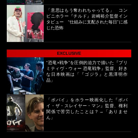
「意思はもう奪われちゃってる」 コン
ビニホラー『チルド』岩崎裕介監督イン
タビュー “仕組みに支配された毎日”に感
じた恐怖
EXCLUSIVE
“恐竜×戦争”を圧倒的迫力で描いた『プリ
ミティヴ・ウォー 恐竜戦争』監督、好き
な日本映画は「『ゴジラ』と黒澤明作
品」
「ポパイ」をホラー映画化した『ポパ
イ・ザ・スレイヤー・マン』監督、権利
関係で苦労したことは？→「ありませ
ん」