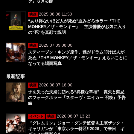
ク』６月公開
2025.08.08 11:59
映画
“あり得ないほど人が死ぬ”血みどろホラー『THE
MONKEY／ザ・モンキー』 主演俳優がお気に入り
の“死”を真顔で説明
2025.07.09 08:00
映画
スティーブン・キング原作、猿がドラム叩けば人が
死ぬ『THE MONKEY／ザ・モンキー』えらいことに
なってる場面写真
最新記事
2026.08.07 18:00
映画
子を失った夫婦に訪れる“異様な幸福” 喪失と禁忌
のフォークホラー『スターヴ・エイカー 召喚』予告
編
2026.08.07 13:23
イベント
映画
『グレムリン』ジョー・ダンテ監督＆主演ザック・
ギャリガンが「東京ホラー特区!!2026」で来日 ギ