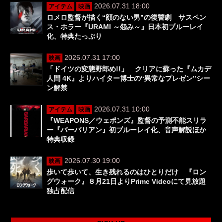
2026.07.31 18:00
アイテム
映画
ロメロ監督が描く“顔のない男”の復讐劇 サスペン
ス・ホラー『URAMI ～怨み～』日本初ブルーレイ
化、特典たっぷり
2026.07.31 17:00
映画
「ドイツの変態野郎め!!」 クリアに蘇った『ムカデ
人間 4K』よりハイター博士の“異常なプレゼン”シー
ン解禁
2026.07.31 10:00
アイテム
映画
『WEAPONS／ウェポンズ』監督の予測不能スリラ
ー『バーバリアン』初ブルーレイ化、音声解説ほか
特典収録
2026.07.30 19:00
映画
歩いて歩いて、生き残れるのはひとりだけ 『ロン
グウォーク』８月21日よりPrime Videoにて見放題
独占配信