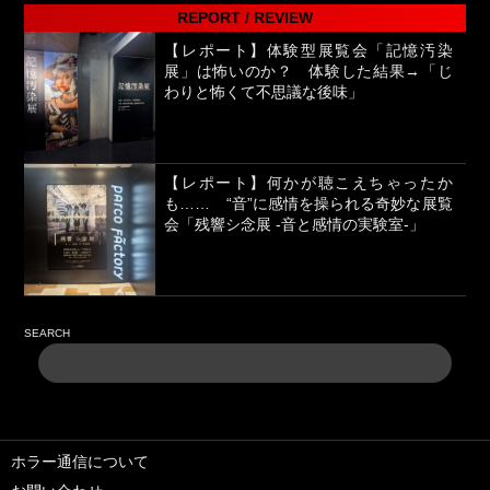
REPORT / REVIEW
【レポート】体験型展覧会「記憶汚染
展」は怖いのか？ 体験した結果→「じ
わりと怖くて不思議な後味」
【レポート】何かが聴こえちゃったか
も…… “音”に感情を操られる奇妙な展覧
会「残響シ念展 -⾳と感情の実験室-」
SEARCH
ホラー通信について