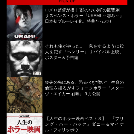
PICK UP
ロメロ監督が描く“顔のない男”の復讐劇
サスペンス・ホラー『URAMI ～怨み～』
日本初ブルーレイ化、特典たっぷり
それも俺がやった。 息をするように殺
人を犯す『ヘンリー』リバイバル上映、
ポスター＆予告編
喪失の先にある、恐るべき“救い” 生命の
倫理を揺るがすフォークホラー『スター
ヴ・エイカー 召喚』９月公開
【人生のホラー映画ベスト３】 『ブリ
ング・ハー・バック』ダニー＆マイケ
ル・フィリッポウ