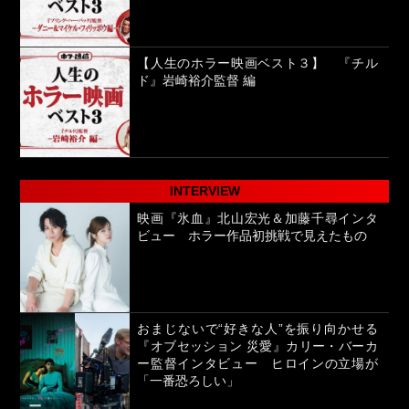
【人生のホラー映画ベスト３】 『チル
ド』岩崎裕介監督 編
INTERVIEW
映画『氷血』北山宏光＆加藤千尋インタ
ビュー ホラー作品初挑戦で見えたもの
おまじないで“好きな人”を振り向かせる
『オブセッション 災愛』カリー・バーカ
ー監督インタビュー ヒロインの立場が
「一番恐ろしい」