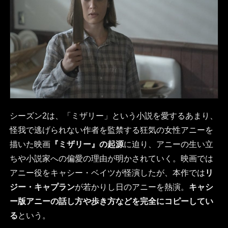
シーズン2は、「ミザリー」という小説を愛するあまり、
怪我で逃げられない作者を監禁する狂気の女性アニーを
描いた映画
『ミザリー』の起源
に迫り、アニーの生い立
ちや小説家への偏愛の理由が明かされていく。映画では
アニー役をキャシー・ベイツが怪演したが、本作では
リ
ジー・キャプラン
が若かりし日のアニーを熱演。
キャシ
ー版アニーの話し方や歩き方などを完全にコピーしてい
る
という。