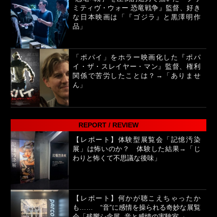
ミティヴ・ウォー 恐竜戦争』監督、好き
な日本映画は「『ゴジラ』と黒澤明作
品」
「ポパイ」をホラー映画化した『ポパ
イ・ザ・スレイヤー・マン』監督、権利
関係で苦労したことは？→「ありませ
ん」
REPORT / REVIEW
【レポート】体験型展覧会「記憶汚染
展」は怖いのか？ 体験した結果→「じ
わりと怖くて不思議な後味」
【レポート】何かが聴こえちゃったか
も…… “音”に感情を操られる奇妙な展覧
会「残響シ念展 -⾳と感情の実験室-」