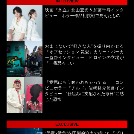
INTERVIEW
映画『氷血』北山宏光＆加藤千尋インタ
ビュー ホラー作品初挑戦で見えたもの
おまじないで“好きな人”を振り向かせる
『オブセッション 災愛』カリー・バーカ
ー監督インタビュー ヒロインの立場が
「一番恐ろしい」
「意思はもう奪われちゃってる」 コン
ビニホラー『チルド』岩崎裕介監督イン
タビュー “仕組みに支配された毎日”に感
じた恐怖
EXCLUSIVE
“恐竜×戦争”を圧倒的迫力で描いた『プリ