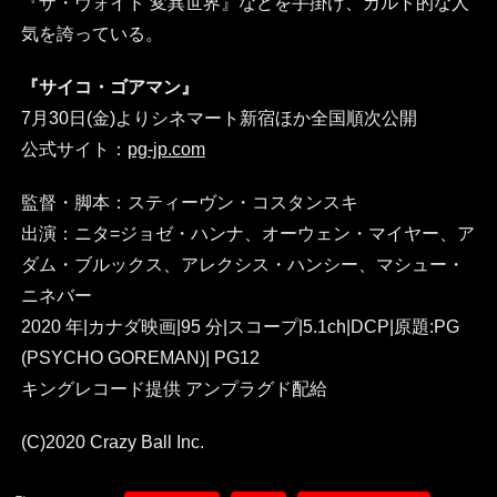
『ザ・ヴォイド 変異世界』などを手掛け、カルト的な人
気を誇っている。
『サイコ・ゴアマン』
7月30日(金)よりシネマート新宿ほか全国順次公開
公式サイト：
pg-jp.com
監督・脚本：スティーヴン・コスタンスキ
出演：ニタ=ジョゼ・ハンナ、オーウェン・マイヤー、ア
ダム・ブルックス、アレクシス・ハンシー、マシュー・
ニネバー
2020 年|カナダ映画|95 分|スコープ|5.1ch|DCP|原題:PG
(PSYCHO GOREMAN)| PG12
キングレコード提供 アンプラグド配給
(C)2020 Crazy Ball Inc.