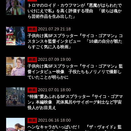
トロマのロイド・カウフマンが『悪魔がはらわたで
いけにえで私』を高く評価する理由 「彼らは魂か
ら芸術作品を生み出した」
2021.07.29 21:18
映画
子供向け風SFスプラッター『サイコ・ゴアマン』コ
スタンスキ監督インタビュー 「10歳の自分が観た
らすごく気に入る映画」
2021.07.09 19:00
映画
子供向け風SFスプラッター『サイコ・ゴアマン』監
督インタビュー映像 子役たちもノリノリで撮影し
ていたことが明らかに
2021.07.01 18:00
映画
“特撮”愛あふれるSFスプラッター『サイコ・ゴアマ
ン』本編映像 死体風呂やサイボーグ剣士など宇宙
怪人がお目見え
2021.06.16 18:00
映画
ヘンなキャラがいっぱいだ！ 『ザ・ヴォイド』監