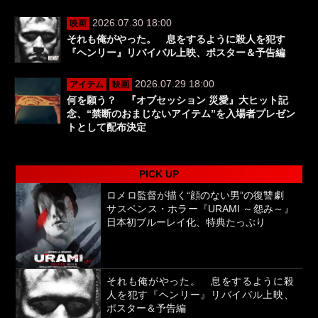
2026.07.30 18:00
映画
それも俺がやった。 息をするように殺人を犯す
『ヘンリー』リバイバル上映、ポスター＆予告編
2026.07.29 18:00
アイテム
映画
何を願う？ 『オブセッション 災愛』大ヒット記
念、“禁断のおまじないアイテム”を入場者プレゼン
トとして配布決定
PICK UP
ロメロ監督が描く“顔のない男”の復讐劇
サスペンス・ホラー『URAMI ～怨み～』
日本初ブルーレイ化、特典たっぷり
それも俺がやった。 息をするように殺
人を犯す『ヘンリー』リバイバル上映、
ポスター＆予告編