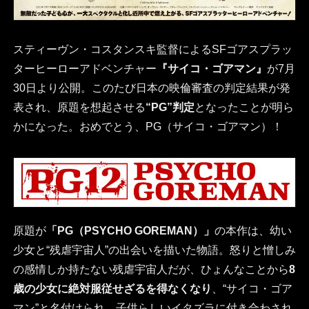
スティーヴン・コスタンスキ監督によるSFゴアスプラッ
ターヒーローアドベンチャー
『サイコ・ゴアマン』
が7月
30日より公開。このたび日本の映倫審査の判定結果が発
表され、原題を想起させる
“PG”判定
となったことが明ら
かになった。おめでとう、PG（サイコ・ゴアマン）！
原題が
「PG（PSYCHO GOREMAN）」
の本作は、幼い
少女と“残虐宇宙人”の出会いを描いた物語。怒りと憎しみ
の感情しか持たない残虐宇宙人だが、ひょんなことから
8
歳の少女に絶対服従せざるを得なくなり
、“サイコ・ゴア
マン”と名付けられ、子供らしいイタズラに付き合わされ