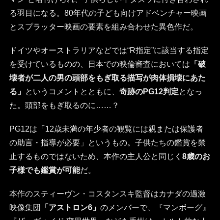
る羽目になる。80年代の子ども向けアドベンチャー映画
とスプラッター映画の要素を組み合わせた異色作だ。
ドイツやオーストラリアなどでは“R指定”に該当する指定
を受けているものの、日本での映倫審査においては
「破
壊者が二人の男の頭部をもぎ取る描写が肉体損壊にあた
る」
というコメントとともに、
奇跡のPG12判定
となっ
た。頭部をもぎ取るのに……？
PG12は「12歳未満の年少者の観覧には親または保護者
の助言・指導が必要」というもの。子供たちの鑑賞を禁
止するものではないため、本作の主人公と同じく
8歳のお
子様でも鑑賞が可能
だ。
本作のスティーヴン・コスタンスキ監督はカナダの過激
映像集団
「アストロン6」
のメンバーで、『マンボーグ』