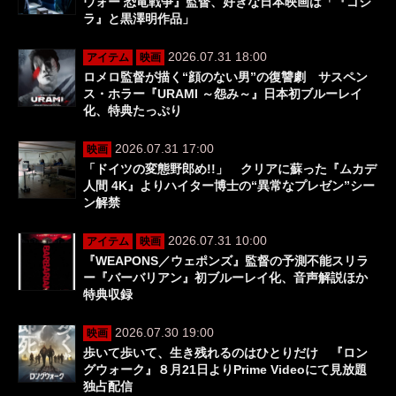
ウォー 恐竜戦争』監督、好きな日本映画は「『ゴジ
ラ』と黒澤明作品」
2026.07.31 18:00
アイテム
映画
ロメロ監督が描く“顔のない男”の復讐劇 サスペン
ス・ホラー『URAMI ～怨み～』日本初ブルーレイ
化、特典たっぷり
2026.07.31 17:00
映画
「ドイツの変態野郎め!!」 クリアに蘇った『ムカデ
人間 4K』よりハイター博士の“異常なプレゼン”シー
ン解禁
2026.07.31 10:00
アイテム
映画
『WEAPONS／ウェポンズ』監督の予測不能スリラ
ー『バーバリアン』初ブルーレイ化、音声解説ほか
特典収録
2026.07.30 19:00
映画
歩いて歩いて、生き残れるのはひとりだけ 『ロン
グウォーク』８月21日よりPrime Videoにて見放題
独占配信