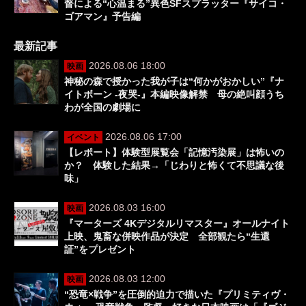
督による“心温まる”異色SFスプラッター『サイコ・
ゴアマン』予告編
最新記事
2026.08.06 18:00
映画
神秘の森で授かった我が子は“何かがおかしい”『ナ
イトボーン -夜哭-』本編映像解禁 母の絶叫顔うち
わが全国の劇場に
2026.08.06 17:00
イベント
【レポート】体験型展覧会「記憶汚染展」は怖いの
か？ 体験した結果→「じわりと怖くて不思議な後
味」
2026.08.03 16:00
映画
『マーターズ 4Kデジタルリマスター』オールナイト
上映、鬼畜な併映作品が決定 全部観たら“生還
証”をプレゼント
2026.08.03 12:00
映画
“恐竜×戦争”を圧倒的迫力で描いた『プリミティヴ・