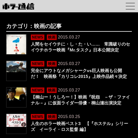
カテゴリ：映画の記事
2015.03.27
NEWS
映画
人間をセイウチに・し・た・い…… 常識破りのセ
イウチホラー映画『Mr.タスク』日本公開決定
2015.03.27
NEWS
映画
完全にアウトなメガシャークvs巨人映画も公開
だ！ 映画祭『カリコレ2015』上映作品続々決定
2015.03.27
NEWS
映画
【桐山ー！うしろー！】映画『呪怨 －ザ・ファイ
ナル－』に仮面ライダー俳優・桐山漣出演決定
2015.03.25
NEWS
映画
人生のホラー映画ベスト3 【『ホステル』シリー
ズ イーライ・ロス監督 編】