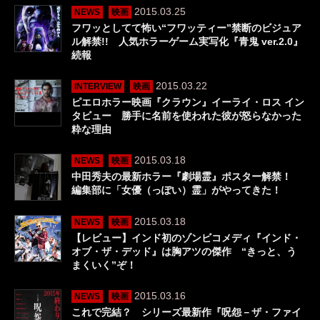
2015.03.25
NEWS
映画
フワッとしてて怖い“フワッティー”禁断のビジュア
ル解禁!! 人気ホラーゲーム実写化『青鬼 ver.2.0』
続報
2015.03.22
INTERVIEW
映画
ピエロホラー映画『クラウン』イーライ・ロス イン
タビュー 勝手に名前を使われた彼が怒らなかった
粋な理由
2015.03.18
NEWS
映画
中田秀夫の最新ホラー『劇場霊』ポスター解禁！
編集部に「女優（っぽい）霊」がやってきた！
2015.03.18
NEWS
映画
【レビュー】インド初のゾンビコメディ『インド・
オブ・ザ・デッド』は胸アツの傑作 “きっと、う
まくいく”ぞ！
2015.03.16
NEWS
映画
これで完結？ シリーズ最新作『呪怨－ザ・ファイ