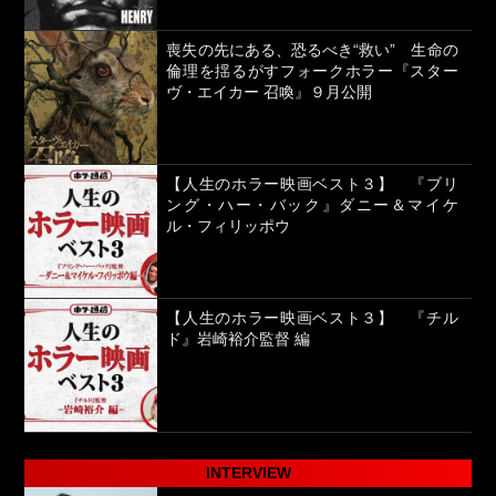
喪失の先にある、恐るべき“救い” 生命の
倫理を揺るがすフォークホラー『スター
ヴ・エイカー 召喚』９月公開
【人生のホラー映画ベスト３】 『ブリ
ング・ハー・バック』ダニー＆マイケ
ル・フィリッポウ
【人生のホラー映画ベスト３】 『チル
ド』岩崎裕介監督 編
INTERVIEW