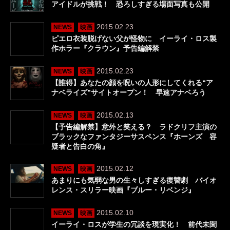
アイドルが挑戦！ 恐ろしすぎる場面写真も公開
2015.02.23
NEWS
映画
ピエロ衣装脱げない父が怪物に イーライ・ロス製
作ホラー『クラウン』予告編解禁
2015.02.23
NEWS
映画
【誰得】あなたの顔を呪いの人形にしてくれる“ア
ナベライズ”サイトオープン！ 早速アナベろう
2015.02.13
NEWS
映画
【予告編解禁】意外と笑える？ ラドクリフ主演の
ブラックなファンタジーサスペンス『ホーンズ 容
疑者と告白の角』
2015.02.12
NEWS
映画
あまりにも気弱な男の生々しすぎる復讐劇 バイオ
レンス・スリラー映画『ブルー・リベンジ』
2015.02.10
NEWS
映画
イーライ・ロスが学生の冗談を現実化！ 前代未聞