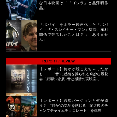
な日本映画は「『ゴジラ』と黒澤明作
品」
「ポパイ」をホラー映画化した『ポパ
イ・ザ・スレイヤー・マン』監督、権利
関係で苦労したことは？→「ありませ
ん」
REPORT / REVIEW
【レポート】何かが聴こえちゃったか
も…… “音”に感情を操られる奇妙な展覧
会「残響シ念展 -⾳と感情の実験室-」
【レポート】通常バージョンと何が違
う？ “何か”の気配を感じる「閉店後のチ
ャンプチャイムチョコレート」を体験