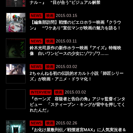
ナル－』 “目が合う”ビジュアル解禁
2015.03.15
NEWS
映画
【編集部訪問】戦慄のピエロホラー映画『クラウ
ン』 “ワケあり”宣伝マンが映画の魅力を語る！
2015.03.11
NEWS
映画
鈴木光司原作の新作ホラー映画『アイズ』特報映
像 白いワンピースの少女にゾワゾワ……
2015.03.02
NEWS
映画
2ちゃんねる初の伝説的オカルト小説「師匠シリー
ズ」が映画・アニメ・ドラマ化！
2015.03.02
INTERVIEW
映画
『ホーンズ 容疑者と告白の角』アジャ監督インタ
ビュー 「スティーブン・キングが背中を押してく
れたんだ」
2015.02.26
NEWS
映画
『お化け屋敷列伝／戦慄迷宮MAX』に人気実況者＆