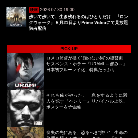
2026.07.30 19:00
映画
歩いて歩いて、生き残れるのはひとりだけ 『ロン
グウォーク』８月21日よりPrime Videoにて見放題
独占配信
PICK UP
ロメロ監督が描く“顔のない男”の復讐劇
サスペンス・ホラー『URAMI ～怨み～』
日本初ブルーレイ化、特典たっぷり
それも俺がやった。 息をするように殺
人を犯す『ヘンリー』リバイバル上映、
ポスター＆予告編
喪失の先にある、恐るべき“救い” 生命の