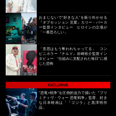
おまじないで“好きな人”を振り向かせる
『オブセッション 災愛』カリー・バーカ
ー監督インタビュー ヒロインの立場が
「一番恐ろしい」
「意思はもう奪われちゃってる」 コン
ビニホラー『チルド』岩崎裕介監督イン
タビュー “仕組みに支配された毎日”に感
じた恐怖
EXCLUSIVE
“恐竜×戦争”を圧倒的迫力で描いた『プリ
ミティヴ・ウォー 恐竜戦争』監督、好き
な日本映画は「『ゴジラ』と黒澤明作
品」