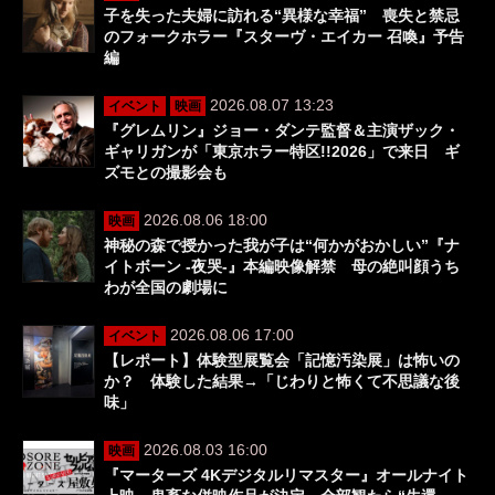
子を失った夫婦に訪れる“異様な幸福” 喪失と禁忌
のフォークホラー『スターヴ・エイカー 召喚』予告
編
2026.08.07 13:23
イベント
映画
『グレムリン』ジョー・ダンテ監督＆主演ザック・
ギャリガンが「東京ホラー特区!!2026」で来日 ギ
ズモとの撮影会も
2026.08.06 18:00
映画
神秘の森で授かった我が子は“何かがおかしい”『ナ
イトボーン -夜哭-』本編映像解禁 母の絶叫顔うち
わが全国の劇場に
2026.08.06 17:00
イベント
【レポート】体験型展覧会「記憶汚染展」は怖いの
か？ 体験した結果→「じわりと怖くて不思議な後
味」
2026.08.03 16:00
映画
『マーターズ 4Kデジタルリマスター』オールナイト