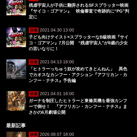
残虐宇宙人が子供に翻弄されるSFスプラッター映画
『サイコ・ゴアマン』 映倫審査で奇跡的に“PG”判
定に
2021.04.30 13:00
映画
子ども向けテイスト×スプラッターなB級映画『サイ
コ・ゴアマン』7月公開 “残虐宇宙人”が8歳の少女
の言いなりに！
2021.04.13 18:00
映画
「ヒトラーっちゅう奴が攻めてきとんねん」 異色
でカオスなカンフー・アクション『アフリカン・カ
ンフー・ナチス』予告編
2021.04.01 18:00
映画
ガーナを制圧したヒトラーと東條英機を最強カンフ
ーで倒せ！ 『アフリカン・カンフー・ナチス』ま
さかの6月劇場公開
最新記事
2026.08.07 18:00
映画