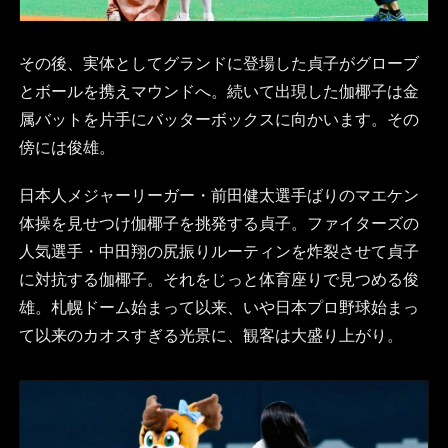
その後、実体としてグランドに登場した貞子がグローブ
とボールを携えマウンドへ。続いて出現した伽椰子は金
属バットを片手にバッターボックスに向かいます。その
傍には俊雄。
日本人メジャーリーガー・前田健太選手ばりのマエケン
体操を見せつけ伽椰子を挑発する貞子。ファイターズの
人気選手・中田翔の尻振りルーティンを炸裂させて貞子
に対抗する伽椰子。それをじっと体育座りで見つめる俊
雄。札幌ドーム始まって以来、いや日本プロ野球始まっ
て以来のカオスすぎる光景に、観客は大盛り上がり。