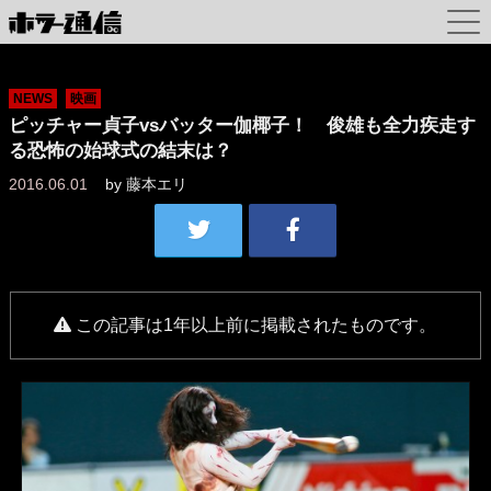
NEWS
映画
ピッチャー貞子vsバッター伽椰子！ 俊雄も全力疾走す
る恐怖の始球式の結末は？
2016.06.01
by
藤本エリ
この記事は1年以上前に掲載されたものです。