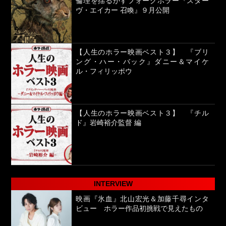
倫理を揺るがすフォークホラー『スター
ヴ・エイカー 召喚』９月公開
【人生のホラー映画ベスト３】 『ブリ
ング・ハー・バック』ダニー＆マイケ
ル・フィリッポウ
【人生のホラー映画ベスト３】 『チル
ド』岩崎裕介監督 編
INTERVIEW
映画『氷血』北山宏光＆加藤千尋インタ
ビュー ホラー作品初挑戦で見えたもの