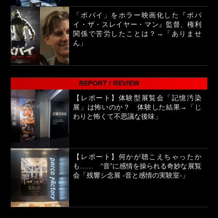
「ポパイ」をホラー映画化した『ポパ
イ・ザ・スレイヤー・マン』監督、権利
関係で苦労したことは？→「ありませ
ん」
REPORT / REVIEW
【レポート】体験型展覧会「記憶汚染
展」は怖いのか？ 体験した結果→「じ
わりと怖くて不思議な後味」
【レポート】何かが聴こえちゃったか
も…… “音”に感情を操られる奇妙な展覧
会「残響シ念展 -⾳と感情の実験室-」