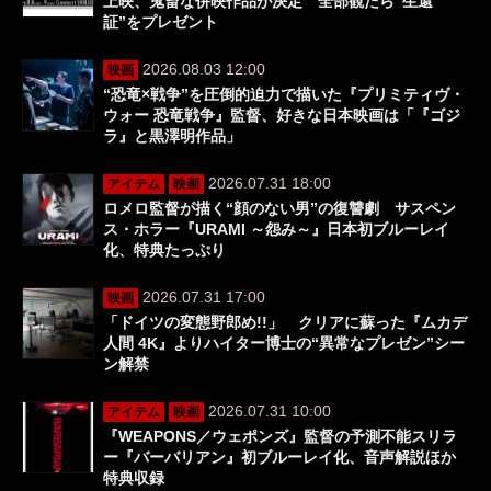
上映、鬼畜な併映作品が決定 全部観たら“生還
証”をプレゼント
2026.08.03 12:00
映画
“恐竜×戦争”を圧倒的迫力で描いた『プリミティヴ・
ウォー 恐竜戦争』監督、好きな日本映画は「『ゴジ
ラ』と黒澤明作品」
2026.07.31 18:00
アイテム
映画
ロメロ監督が描く“顔のない男”の復讐劇 サスペン
ス・ホラー『URAMI ～怨み～』日本初ブルーレイ
化、特典たっぷり
2026.07.31 17:00
映画
「ドイツの変態野郎め!!」 クリアに蘇った『ムカデ
人間 4K』よりハイター博士の“異常なプレゼン”シー
ン解禁
2026.07.31 10:00
アイテム
映画
『WEAPONS／ウェポンズ』監督の予測不能スリラ
ー『バーバリアン』初ブルーレイ化、音声解説ほか
特典収録