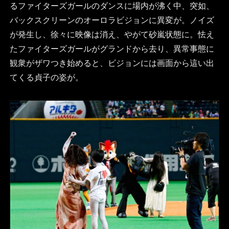
るファイターズガールのダンスに場内が沸く中、突如、
バックスクリーンのオーロラビジョンに異変が。ノイズ
が発生し、徐々に映像は消え、やがて砂嵐状態に。怯え
たファイターズガールがグランドから去り、異常事態に
観衆がザワつき始めると、ビジョンには画面から這い出
てくる貞子の姿が。