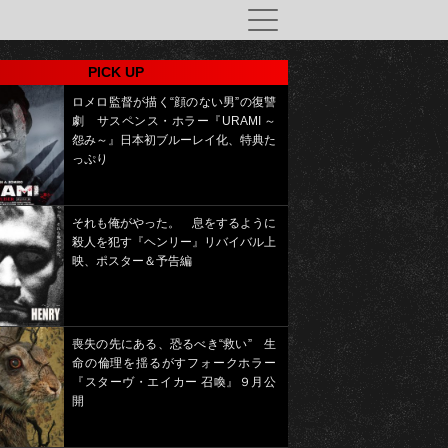
PICK UP
ロメロ監督が描く“顔のない男”の復讐
劇 サスペンス・ホラー『URAMI ～
怨み～』日本初ブルーレイ化、特典た
っぷり
それも俺がやった。 息をするように
殺人を犯す『ヘンリー』リバイバル上
映、ポスター＆予告編
喪失の先にある、恐るべき“救い” 生
命の倫理を揺るがすフォークホラー
『スターヴ・エイカー 召喚』９月公
開