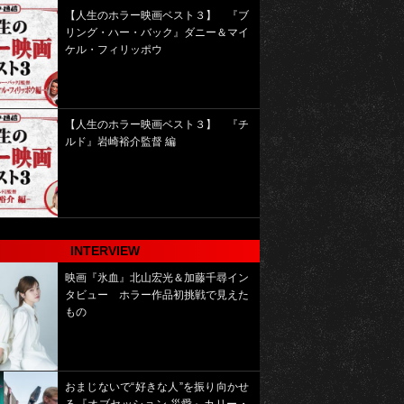
【人生のホラー映画ベスト３】 『ブ
リング・ハー・バック』ダニー＆マイ
ケル・フィリッポウ
【人生のホラー映画ベスト３】 『チ
ルド』岩崎裕介監督 編
INTERVIEW
映画『氷血』北山宏光＆加藤千尋イン
タビュー ホラー作品初挑戦で見えた
もの
おまじないで“好きな人”を振り向かせ