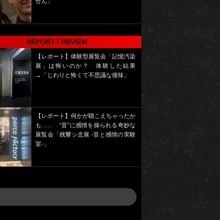
せん」
REPORT / REVIEW
【レポート】体験型展覧会「記憶汚染
展」は怖いのか？ 体験した結果
→「じわりと怖くて不思議な後味」
【レポート】何かが聴こえちゃったか
も…… “音”に感情を操られる奇妙な
展覧会「残響シ念展 -⾳と感情の実験
室-」