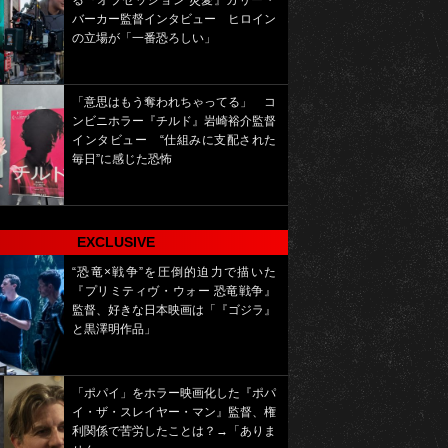
る『オブセッション 災愛』カリー・
バーカー監督インタビュー ヒロイン
の立場が「一番恐ろしい」
「意思はもう奪われちゃってる」 コ
ンビニホラー『チルド』岩崎裕介監督
インタビュー “仕組みに支配された
毎日”に感じた恐怖
EXCLUSIVE
“恐竜×戦争”を圧倒的迫力で描いた
『プリミティヴ・ウォー 恐竜戦争』
監督、好きな日本映画は「『ゴジラ』
と黒澤明作品」
「ポパイ」をホラー映画化した『ポパ
イ・ザ・スレイヤー・マン』監督、権
利関係で苦労したことは？→「ありま