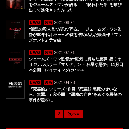
をジェームズ・ワンが語る 「“呪われた館”を飛び
出して進化させたかった」
2021.08.24
NEWS
映画
“漆黒の殺人鬼”が忍び寄る。 ジェームズ・ワン監
督が80年代ホラーへの愛を詰め込んだ最新作『マリ
グナント』予告編
2021.07.21
NEWS
映画
ジェームズ・ワン監督が“狂気に満ちた悪夢”描くオ
リジナルホラー『マリグナント 狂暴な悪夢』11月日
本公開 レイティングはR18＋
2021.04.23
NEWS
映画
『死霊館』シリーズ3作目『死霊館 悪魔のせいな
ら、無罪。』秋公開 “悪魔の存在”をめぐる異例の
事件が題材に
1
2
次へ »