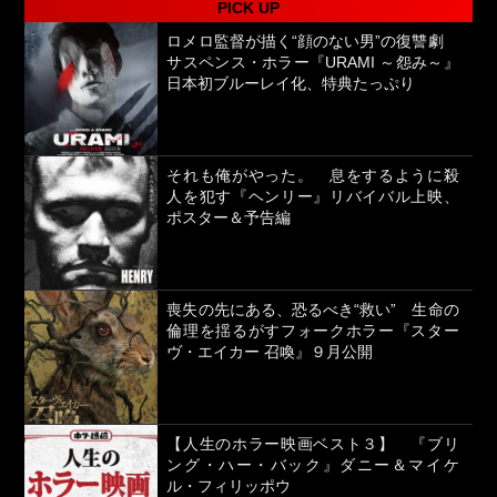
PICK UP
ロメロ監督が描く“顔のない男”の復讐劇
サスペンス・ホラー『URAMI ～怨み～』
日本初ブルーレイ化、特典たっぷり
それも俺がやった。 息をするように殺
人を犯す『ヘンリー』リバイバル上映、
ポスター＆予告編
喪失の先にある、恐るべき“救い” 生命の
倫理を揺るがすフォークホラー『スター
ヴ・エイカー 召喚』９月公開
【人生のホラー映画ベスト３】 『ブリ
ング・ハー・バック』ダニー＆マイケ
ル・フィリッポウ