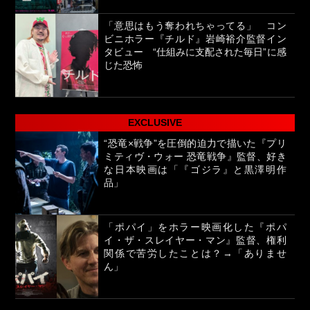
「意思はもう奪われちゃってる」 コン
ビニホラー『チルド』岩崎裕介監督イン
タビュー “仕組みに支配された毎日”に感
じた恐怖
EXCLUSIVE
“恐竜×戦争”を圧倒的迫力で描いた『プリ
ミティヴ・ウォー 恐竜戦争』監督、好き
な日本映画は「『ゴジラ』と黒澤明作
品」
「ポパイ」をホラー映画化した『ポパ
イ・ザ・スレイヤー・マン』監督、権利
関係で苦労したことは？→「ありませ
ん」