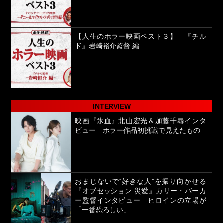
【人生のホラー映画ベスト３】 『チル
ド』岩崎裕介監督 編
INTERVIEW
映画『氷血』北山宏光＆加藤千尋インタ
ビュー ホラー作品初挑戦で見えたもの
おまじないで“好きな人”を振り向かせる
『オブセッション 災愛』カリー・バーカ
ー監督インタビュー ヒロインの立場が
「一番恐ろしい」