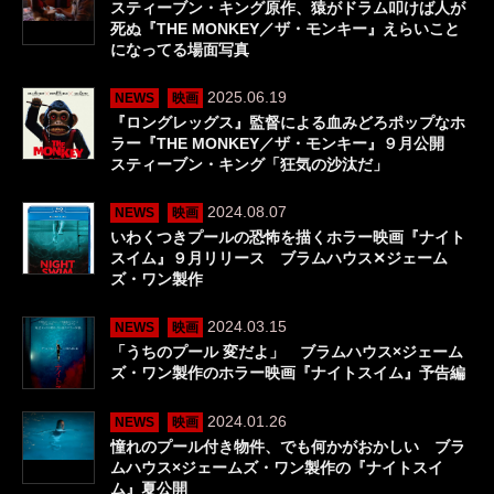
スティーブン・キング原作、猿がドラム叩けば人が
死ぬ『THE MONKEY／ザ・モンキー』えらいこと
になってる場面写真
2025.06.19
NEWS
映画
『ロングレッグス』監督による血みどろポップなホ
ラー『THE MONKEY／ザ・モンキー』９月公開
スティーブン・キング「狂気の沙汰だ」
2024.08.07
NEWS
映画
いわくつきプールの恐怖を描くホラー映画『ナイト
スイム』９月リリース ブラムハウス✕ジェーム
ズ・ワン製作
2024.03.15
NEWS
映画
「うちのプール 変だよ」 ブラムハウス×ジェーム
ズ・ワン製作のホラー映画『ナイトスイム』予告編
2024.01.26
NEWS
映画
憧れのプール付き物件、でも何かがおかしい ブラ
ムハウス×ジェームズ・ワン製作の『ナイトスイ
ム』夏公開