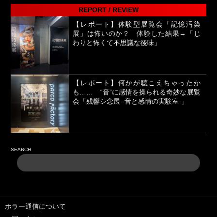
REPORT / REVIEW
【レポート】体験型展覧会「記憶汚染
展」は怖いのか？ 体験した結果→「じ
わりと怖くて不思議な後味」
【レポート】何かが聴こえちゃったか
も…… “音”に感情を操られる奇妙な展覧
会「残響シ念展 -⾳と感情の実験室-」
SEARCH
ホラー通信について