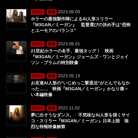
2023.06.09
NEWS
映画
ホラーの最強製作陣によるAI人形スリラー
『M3GAN／ミーガン』 監督選びの決め手は“恐怖
とユーモアのバランス”
2023.06.01
NEWS
映画
21世紀ホラーの名手、最強タッグ！ 映画
『M3GAN／ミーガン』ジェームズ・ワンとジェイ
ソン・ブラムの特別映像
2023.05.19
NEWS
映画
お友達AI人形の“いじめっこ撃退法”がとんでもなか
った…… 映画『M3GAN／ミーガン』かなり痛～
い本編映像
2022.11.02
NEWS
映画
夢に出そうなダンス。 不気味なAI人形を描くサイ
コ・スリラー『M3GAN／ミーガン』日本上陸 強
烈な特報映像解禁