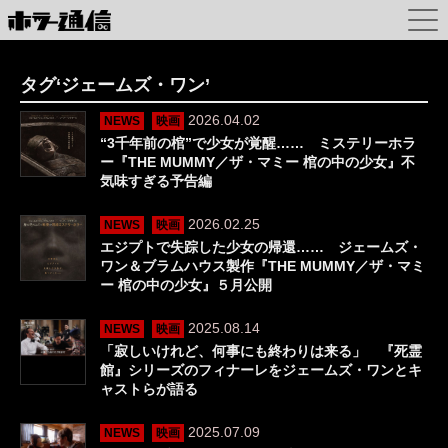
タグ‘ジェームズ・ワン’
2026.04.02
NEWS
映画
“3千年前の棺”で少女が覚醒…… ミステリーホラ
ー『THE MUMMY／ザ・マミー 棺の中の少女』不
気味すぎる予告編
2026.02.25
NEWS
映画
エジプトで失踪した少女の帰還…… ジェームズ・
ワン＆ブラムハウス製作『THE MUMMY／ザ・マミ
ー 棺の中の少女』５月公開
2025.08.14
NEWS
映画
「寂しいけれど、何事にも終わりは来る」 『死霊
館』シリーズのフィナーレをジェームズ・ワンとキ
ャストらが語る
2025.07.09
NEWS
映画