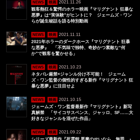
2021.11.26
NEWS
映画
観客熱狂＆驚愕のホラー映画『マリグナント 狂暴な
悪夢』は“実体験”がヒントに？ ジェームズ・ワン
らが誕生秘話を語る特別動画
2021.11.11
NEWS
映画
2021年ホラーのダークホース『マリグナント 狂暴
な悪夢』 「不気味で独特、奇妙かつ素敵な“何
か”で観客を驚かせる」
2021.10.23
NEWS
映画
ネタバレ厳禁×ジャンル分け不可能！ ジェーム
ズ・ワン監督の個性的すぎる新作『マリグナント 狂
暴な悪夢』に注目せよ
2021.10.15
NEWS
映画
ジェームズ・ワン監督最新作『マリグナント』新写
真解禁 「サイコサスペンス、ジャッロ、SF……大
好きなジャンルを混ぜた作品」
2021.09.22
NEWS
映画
シリーズ最新作『死霊館 悪魔のせいなら、無罪。』