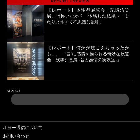
REPORT / REVIEW
【レポート】体験型展覧会「記憶汚染
展」は怖いのか？ 体験した結果→「じ
わりと怖くて不思議な後味」
【レポート】何かが聴こえちゃったか
も…… “音”に感情を操られる奇妙な展覧
会「残響シ念展 -⾳と感情の実験室-」
SEARCH
ホラー通信について
お問い合わせ