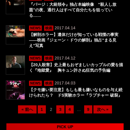
『パージ：大統領令』独占本編映像 “殺人し放
題”の夜、通行人はすべて自分たちを狙ってい
る……
2017.04.14
NEWS
映画
【解剖ホラー】遺体だけが知っている戦慄の事実
――映画『ジェーン・ドウの解剖』独占“まる見
え”写真
2017.04.12
NEWS
映画
【20人殺害】史上最もおぞましいカップルの愛を描
く『地獄愛』 胸キュン許さぬ狂気の予告編
2017.04.03
NEWS
映画
【クモ嫌い要注意】もしも最も嫌いなものを与え続
けられたら？ ドS実験ホラー『ラプチャー 破裂』
« 前へ
1
2
3
4
…
9
次へ »
PICK UP