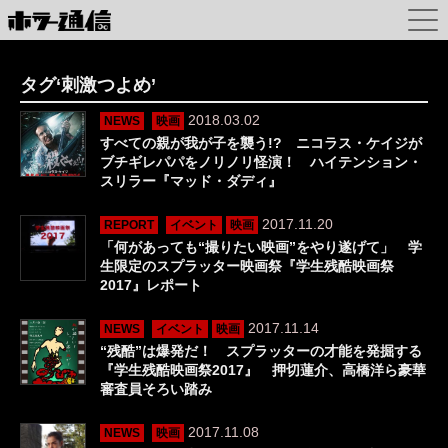
タグ‘刺激つよめ’
2018.03.02
NEWS
映画
すべての親が我が子を襲う!? ニコラス・ケイジが
ブチギレパパをノリノリ怪演！ ハイテンション・
スリラー『マッド・ダディ』
2017.11.20
REPORT
イベント
映画
「何があっても“撮りたい映画”をやり遂げて」 学
生限定のスプラッター映画祭『学生残酷映画祭
2017』レポート
2017.11.14
NEWS
イベント
映画
“残酷”は爆発だ！ スプラッターの才能を発掘する
『学生残酷映画祭2017』 押切蓮介、高橋洋ら豪華
審査員そろい踏み
2017.11.08
NEWS
映画