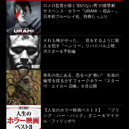
ロメロ監督が描く“顔のない男”の復讐劇
サスペンス・ホラー『URAMI ～怨み～』
日本初ブルーレイ化、特典たっぷり
それも俺がやった。 息をするように殺
人を犯す『ヘンリー』リバイバル上映、
ポスター＆予告編
喪失の先にある、恐るべき“救い” 生命の
倫理を揺るがすフォークホラー『スター
ヴ・エイカー 召喚』９月公開
【人生のホラー映画ベスト３】 『ブリ
ング・ハー・バック』ダニー＆マイケ
ル・フィリッポウ