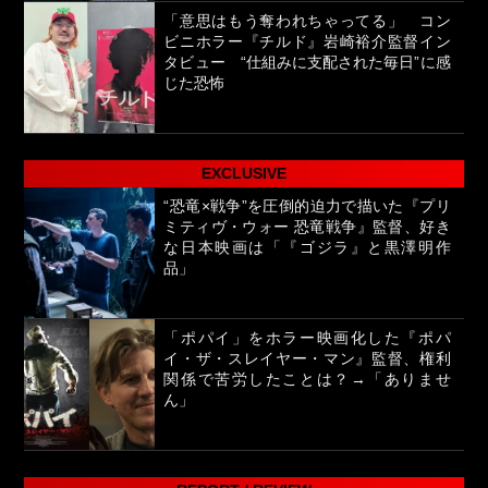
「意思はもう奪われちゃってる」 コン
ビニホラー『チルド』岩崎裕介監督イン
タビュー “仕組みに支配された毎日”に感
じた恐怖
EXCLUSIVE
“恐竜×戦争”を圧倒的迫力で描いた『プリ
ミティヴ・ウォー 恐竜戦争』監督、好き
な日本映画は「『ゴジラ』と黒澤明作
品」
「ポパイ」をホラー映画化した『ポパ
イ・ザ・スレイヤー・マン』監督、権利
関係で苦労したことは？→「ありませ
ん」