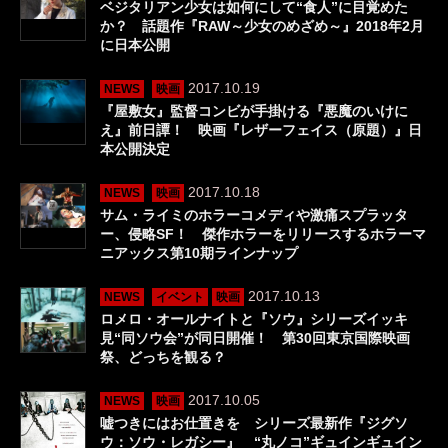
ベジタリアン少女は如何にして“食人”に目覚めた
か？ 話題作『RAW～少女のめざめ～』2018年2月
に日本公開
2017.10.19
NEWS
映画
『屋敷女』監督コンビが手掛ける『悪魔のいけに
え』前日譚！ 映画『レザーフェイス（原題）』日
本公開決定
2017.10.18
NEWS
映画
サム・ライミのホラーコメディや激痛スプラッタ
ー、侵略SF！ 傑作ホラーをリリースするホラーマ
ニアックス第10期ラインナップ
2017.10.13
NEWS
イベント
映画
ロメロ・オールナイトと『ソウ』シリーズイッキ
見“同ソウ会”が同日開催！ 第30回東京国際映画
祭、どっちを観る？
2017.10.05
NEWS
映画
嘘つきにはお仕置きを シリーズ最新作『ジグソ
ウ：ソウ・レガシー』 “丸ノコ”ギュインギュイン