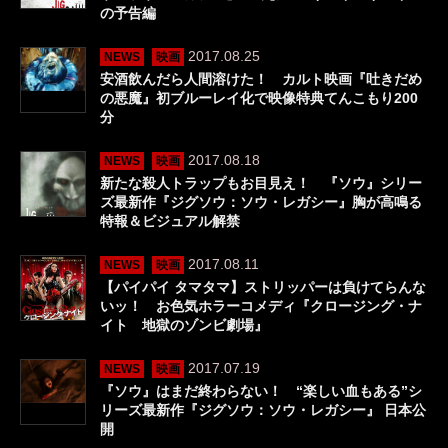
の予告編
2017.08.25
NEWS
映画
安酒飲んだら人間溶けた！ カルト映画『吐きだめ
の悪魔』初ブルーレイ化で映像特典てんこもり200
分
2017.08.18
NEWS
映画
新たな殺人トラップもお目見え！ 『ソウ』シリー
ズ最新作『ジグソウ：ソウ・レガシー』胸が高鳴る
特報＆ビジュアル解禁
2017.08.11
NEWS
映画
【パイパイ タマタマ】ストリッパーは負けてらんな
いッ！ お色気ホラーコメディ『クロージング・ナ
イト 地獄のゾンビ劇場』
2017.07.19
NEWS
映画
『ソウ』はまだ終わらない！ “楽しい血もある”シ
リーズ最新作『ジグソウ：ソウ・レガシー』 日本公
開