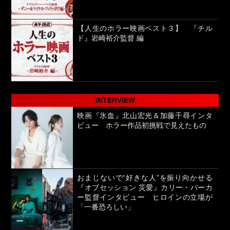
【人生のホラー映画ベスト３】 『チル
ド』岩崎裕介監督 編
INTERVIEW
映画『氷血』北山宏光＆加藤千尋インタ
ビュー ホラー作品初挑戦で見えたもの
おまじないで“好きな人”を振り向かせる
『オブセッション 災愛』カリー・バーカ
ー監督インタビュー ヒロインの立場が
「一番恐ろしい」