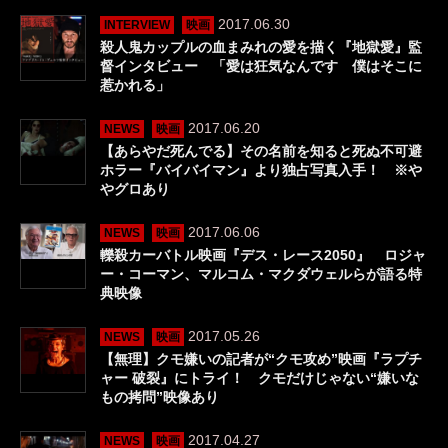
2017.06.30
INTERVIEW
映画
殺人鬼カップルの血まみれの愛を描く『地獄愛』監
督インタビュー 「愛は狂気なんです 僕はそこに
惹かれる」
2017.06.20
NEWS
映画
【あらやだ死んでる】その名前を知ると死ぬ不可避
ホラー『バイバイマン』より独占写真入手！ ※や
やグロあり
2017.06.06
NEWS
映画
轢殺カーバトル映画『デス・レース2050』 ロジャ
ー・コーマン、マルコム・マクダウェルらが語る特
典映像
2017.05.26
NEWS
映画
【無理】クモ嫌いの記者が“クモ攻め”映画『ラプチ
ャー 破裂』にトライ！ クモだけじゃない“嫌いな
もの拷問”映像あり
2017.04.27
NEWS
映画