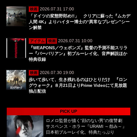
2026.07.31 17:00
映画
「ドイツの変態野郎め!!」 クリアに蘇った『ムカデ
人間 4K』よりハイター博士の“異常なプレゼン”シー
ン解禁
2026.07.31 10:00
アイテム
映画
『WEAPONS／ウェポンズ』監督の予測不能スリラ
ー『バーバリアン』初ブルーレイ化、音声解説ほか
特典収録
2026.07.30 19:00
映画
歩いて歩いて、生き残れるのはひとりだけ 『ロン
グウォーク』８月21日よりPrime Videoにて見放題
独占配信
PICK UP
ロメロ監督が描く“顔のない男”の復讐劇
サスペンス・ホラー『URAMI ～怨み～』
日本初ブルーレイ化、特典たっぷり