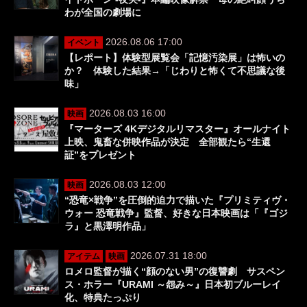
わが全国の劇場に
2026.08.06 17:00
イベント
【レポート】体験型展覧会「記憶汚染展」は怖いの
か？ 体験した結果→「じわりと怖くて不思議な後
味」
2026.08.03 16:00
映画
『マーターズ 4Kデジタルリマスター』オールナイト
上映、鬼畜な併映作品が決定 全部観たら“生還
証”をプレゼント
2026.08.03 12:00
映画
“恐竜×戦争”を圧倒的迫力で描いた『プリミティヴ・
ウォー 恐竜戦争』監督、好きな日本映画は「『ゴジ
ラ』と黒澤明作品」
2026.07.31 18:00
アイテム
映画
ロメロ監督が描く“顔のない男”の復讐劇 サスペン
ス・ホラー『URAMI ～怨み～』日本初ブルーレイ
化、特典たっぷり