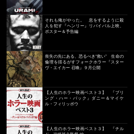
それも俺がやった。 息をするように殺
人を犯す『ヘンリー』リバイバル上映、
ポスター＆予告編
喪失の先にある、恐るべき“救い” 生命の
倫理を揺るがすフォークホラー『スター
ヴ・エイカー 召喚』９月公開
【人生のホラー映画ベスト３】 『ブリ
ング・ハー・バック』ダニー＆マイケ
ル・フィリッポウ
【人生のホラー映画ベスト３】 『チル