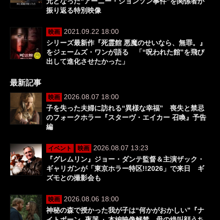
元となった“アーニー・ジョンソン事件”を関係者が
振り返る特別映像
2021.09.22 18:00
映画
シリーズ最新作『死霊館 悪魔のせいなら、無罪。』
をジェームズ・ワンが語る 「“呪われた館”を飛び
出して進化させたかった」
最新記事
2026.08.07 18:00
映画
子を失った夫婦に訪れる“異様な幸福” 喪失と禁忌
のフォークホラー『スターヴ・エイカー 召喚』予告
編
2026.08.07 13:23
イベント
映画
『グレムリン』ジョー・ダンテ監督＆主演ザック・
ギャリガンが「東京ホラー特区!!2026」で来日 ギ
ズモとの撮影会も
2026.08.06 18:00
映画
神秘の森で授かった我が子は“何かがおかしい”『ナ
イトボーン -夜哭-』本編映像解禁 母の絶叫顔うち