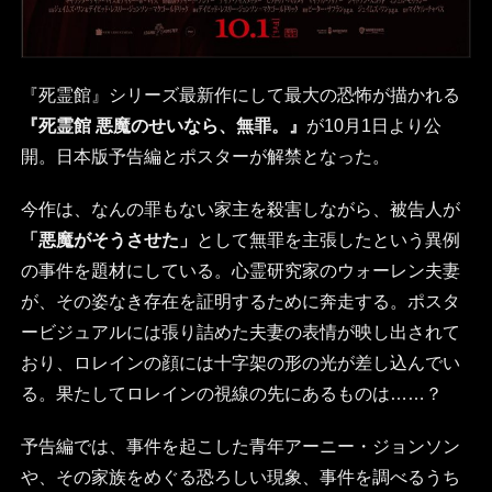
『死霊館』シリーズ最新作にして最大の恐怖が描かれる
『死霊館 悪魔のせいなら、無罪。』
が10月1日より公
開。日本版予告編とポスターが解禁となった。
今作は、なんの罪もない家主を殺害しながら、被告人が
「悪魔がそうさせた」
として無罪を主張したという異例
の事件を題材にしている。心霊研究家のウォーレン夫妻
が、その姿なき存在を証明するために奔走する。ポスタ
ービジュアルには張り詰めた夫妻の表情が映し出されて
おり、ロレインの顔には十字架の形の光が差し込んでい
る。果たしてロレインの視線の先にあるものは……？
予告編では、事件を起こした青年アーニー・ジョンソン
や、その家族をめぐる恐ろしい現象、事件を調べるうち