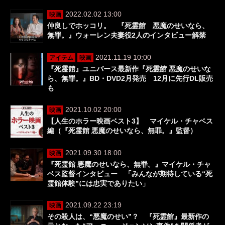
2022.02.02 13:00
映画
仲良しでホッコリ。 『死霊館 悪魔のせいなら、
無罪。』ウォーレン夫妻役2人のインタビュー解禁
2021.11.19 10:00
アイテム
映画
『死霊館』ユニバース最新作『死霊館 悪魔のせいな
ら、無罪。』BD・DVD2月発売 12月に先行DL販売
も
2021.10.02 20:00
映画
【人生のホラー映画ベスト3】 マイケル・チャベス
編（『死霊館 悪魔のせいなら、無罪。』監督）
2021.09.30 18:00
映画
『死霊館 悪魔のせいなら、無罪。』マイケル・チャ
ベス監督インタビュー 「みんなが期待している“死
霊館体験”には忠実でありたい」
2021.09.22 23:19
映画
その殺人は、“悪魔のせい”？ 『死霊館』最新作の