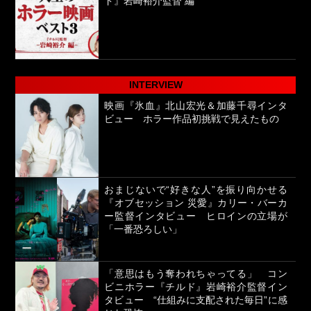
ド』岩崎裕介監督 編
INTERVIEW
映画『氷血』北山宏光＆加藤千尋インタ
ビュー ホラー作品初挑戦で見えたもの
おまじないで“好きな人”を振り向かせる
『オブセッション 災愛』カリー・バーカ
ー監督インタビュー ヒロインの立場が
「一番恐ろしい」
「意思はもう奪われちゃってる」 コン
ビニホラー『チルド』岩崎裕介監督イン
タビュー “仕組みに支配された毎日”に感