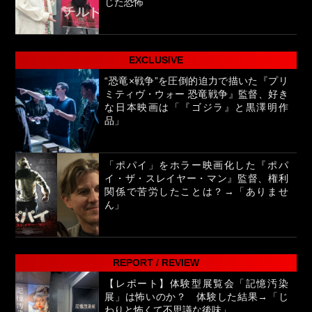
じた恐怖
EXCLUSIVE
“恐竜×戦争”を圧倒的迫力で描いた『プリ
ミティヴ・ウォー 恐竜戦争』監督、好き
な日本映画は「『ゴジラ』と黒澤明作
品」
「ポパイ」をホラー映画化した『ポパ
イ・ザ・スレイヤー・マン』監督、権利
関係で苦労したことは？→「ありませ
ん」
REPORT / REVIEW
【レポート】体験型展覧会「記憶汚染
展」は怖いのか？ 体験した結果→「じ
わりと怖くて不思議な後味」