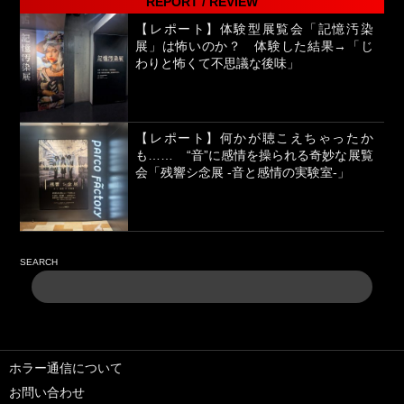
REPORT / REVIEW
【レポート】体験型展覧会「記憶汚染
展」は怖いのか？ 体験した結果→「じ
わりと怖くて不思議な後味」
【レポート】何かが聴こえちゃったか
も…… “音”に感情を操られる奇妙な展覧
会「残響シ念展 -⾳と感情の実験室-」
SEARCH
ホラー通信について
お問い合わせ