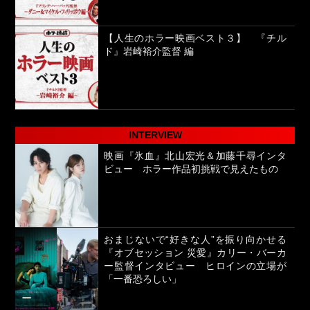
【人生のホラー映画ベスト３】 『チル
ド』岩崎裕介監督 編
INTERVIEW
映画『氷血』北山宏光＆加藤千尋インタ
ビュー ホラー作品初挑戦で見えたもの
おまじないで“好きな人”を振り向かせる
『オブセッション 災愛』カリー・バーカ
ー監督インタビュー ヒロインの立場が
「一番恐ろしい」