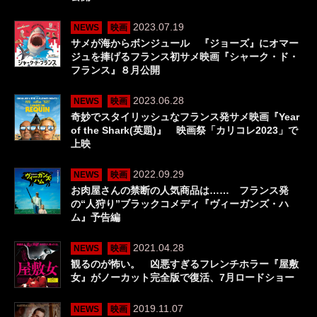
2023.07.19
NEWS
映画
サメが海からボンジュール 『ジョーズ』にオマー
ジュを捧げるフランス初サメ映画『シャーク・ド・
フランス』８月公開
2023.06.28
NEWS
映画
奇妙でスタイリッシュなフランス発サメ映画『Year
of the Shark(英題)』 映画祭「カリコレ2023」で
上映
2022.09.29
NEWS
映画
お肉屋さんの禁断の人気商品は…… フランス発
の“人狩り”ブラックコメディ『ヴィーガンズ・ハ
ム』予告編
2021.04.28
NEWS
映画
観るのが怖い。 凶悪すぎるフレンチホラー『屋敷
女』がノーカット完全版で復活、7月ロードショー
2019.11.07
NEWS
映画