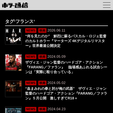
タグ‘フランス’
2026.06.11
NEWS
映画
“何を見たのか” 鮮烈に蘇るパスカル・ロジェ監督
のカルトホラー『マーターズ 4Kデジタルリマスタ
ー』世界最速公開決定
2024.05.09
NEWS
映画
ザヴィエ・ジャン監督のハードゴア・アクション
『FARANG／ファラン』 臨場感あふれる試合シー
ンは「実際に殴り合っている」
2024.05.02
NEWS
映画
“血まみれの拳と肘が俺の武器” ザヴィエ・ジャン
監督のハードゴア・アクション『FARANG／ファラ
ン』５月公開 激しすぎてR18＋
2024.04.23
NEWS
映画