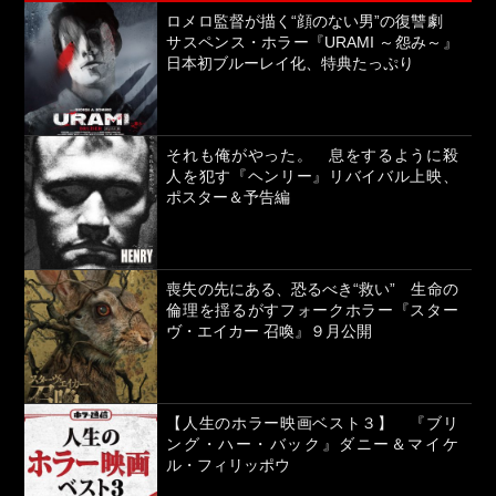
ロメロ監督が描く“顔のない男”の復讐劇
サスペンス・ホラー『URAMI ～怨み～』
日本初ブルーレイ化、特典たっぷり
それも俺がやった。 息をするように殺
人を犯す『ヘンリー』リバイバル上映、
ポスター＆予告編
喪失の先にある、恐るべき“救い” 生命の
倫理を揺るがすフォークホラー『スター
ヴ・エイカー 召喚』９月公開
【人生のホラー映画ベスト３】 『ブリ
ング・ハー・バック』ダニー＆マイケ
ル・フィリッポウ