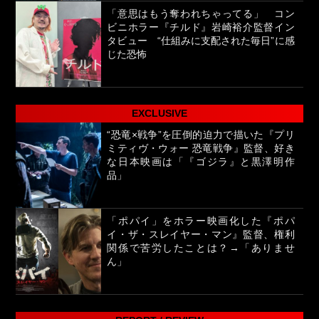
「意思はもう奪われちゃってる」 コン
ビニホラー『チルド』岩崎裕介監督イン
タビュー “仕組みに支配された毎日”に感
じた恐怖
EXCLUSIVE
“恐竜×戦争”を圧倒的迫力で描いた『プリ
ミティヴ・ウォー 恐竜戦争』監督、好き
な日本映画は「『ゴジラ』と黒澤明作
品」
「ポパイ」をホラー映画化した『ポパ
イ・ザ・スレイヤー・マン』監督、権利
関係で苦労したことは？→「ありませ
ん」