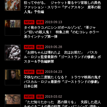
狂ってやがる。 ジャケット着るヤツ皆殺しの異色
ファッション・スリラー『ディアスキン 鹿革の殺
人鬼』予告編
2019.09.13
NEWS
映画
タイ発ホラコメにシンガポールゾンビ、“革ジャ
ン”狂いの殺人鬼！ 特集上映『のむコレ』ホラー
系ラインナップ第一弾
2019.05.28
NEWS
映画
「お姉ちゃんは壊れたよ 次はお前だ」 パスカ
ル・ロジェ監督最新作『ゴーストランドの惨劇』ポ
スター＆予告編解禁
2019.04.23
NEWS
映画
不快なのに二度観たくなる？ トラウマ映画の鬼才
パスカル・ロジェ最新作『ゴーストランドの惨劇』
日本公開
2019.03.02
NEWS
映画
「ただ知りたかった 悪の限りを」 失踪した恋人
をめぐる二人の男の狂気『ザ・バニシング -消失-』