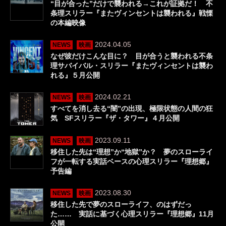
“目が合った”だけで襲われる→これが証拠だ！ 不
条理スリラー『またヴィンセントは襲われる』戦慄
の本編映像
2024.04.05
NEWS
映画
なぜ彼だけこんな目に？ 目が合うと襲われる不条
理サバイバル・スリラー『またヴィンセントは襲わ
れる』５月公開
2024.02.21
NEWS
映画
すべてを消し去る“闇”の出現、極限状態の人間の狂
気 SFスリラー『ザ・タワー』４月公開
2023.09.11
NEWS
映画
移住した先は“理想”か“地獄”か？ 夢のスローライ
フが一転する実話ベースの心理スリラー『理想郷』
予告編
2023.08.30
NEWS
映画
移住した先で夢のスローライフ、のはずだっ
た…… 実話に基づく心理スリラー『理想郷』11月
公開