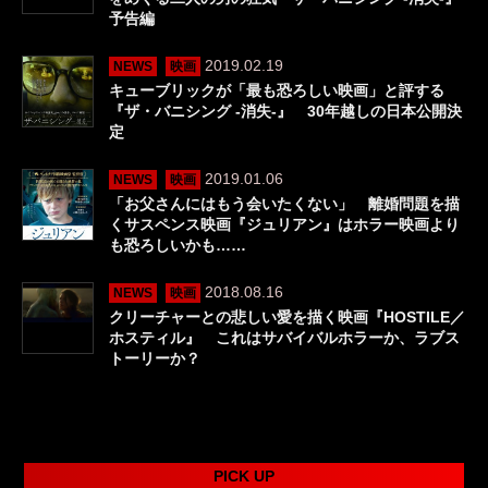
予告編
2019.02.19
NEWS
映画
キューブリックが「最も恐ろしい映画」と評する
『ザ・バニシング -消失-』 30年越しの日本公開決
定
2019.01.06
NEWS
映画
「お父さんにはもう会いたくない」 離婚問題を描
くサスペンス映画『ジュリアン』はホラー映画より
も恐ろしいかも……
2018.08.16
NEWS
映画
クリーチャーとの悲しい愛を描く映画『HOSTILE／
ホスティル』 これはサバイバルホラーか、ラブス
トーリーか？
PICK UP