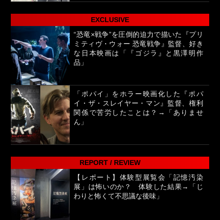
EXCLUSIVE
“恐竜×戦争”を圧倒的迫力で描いた『プリ
ミティヴ・ウォー 恐竜戦争』監督、好き
な日本映画は「『ゴジラ』と黒澤明作
品」
「ポパイ」をホラー映画化した『ポパ
イ・ザ・スレイヤー・マン』監督、権利
関係で苦労したことは？→「ありませ
ん」
REPORT / REVIEW
【レポート】体験型展覧会「記憶汚染
展」は怖いのか？ 体験した結果→「じ
わりと怖くて不思議な後味」