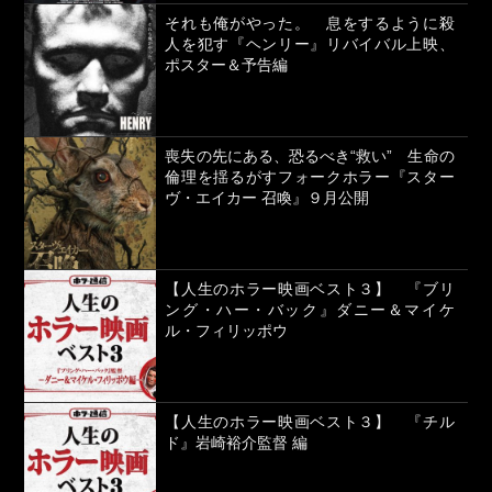
それも俺がやった。 息をするように殺
人を犯す『ヘンリー』リバイバル上映、
ポスター＆予告編
喪失の先にある、恐るべき“救い” 生命の
倫理を揺るがすフォークホラー『スター
ヴ・エイカー 召喚』９月公開
【人生のホラー映画ベスト３】 『ブリ
ング・ハー・バック』ダニー＆マイケ
ル・フィリッポウ
【人生のホラー映画ベスト３】 『チル
ド』岩崎裕介監督 編