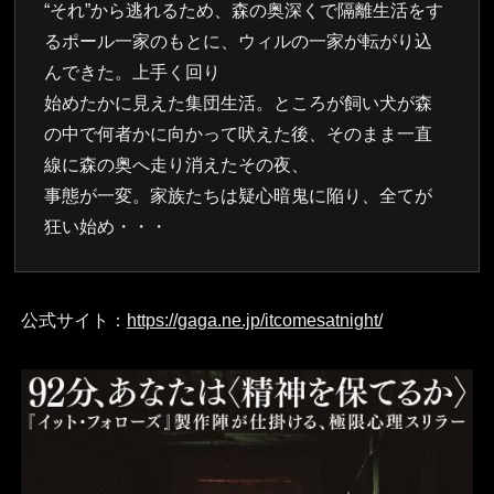
“それ”から逃れるため、森の奥深くで隔離生活をす
るポール一家のもとに、ウィルの一家が転がり込
んできた。上手く回り
始めたかに見えた集団生活。ところが飼い犬が森
の中で何者かに向かって吠えた後、そのまま一直
線に森の奥へ走り消えたその夜、
事態が一変。家族たちは疑心暗鬼に陥り、全てが
狂い始め・・・
公式サイト：
https://gaga.ne.jp/itcomesatnight/