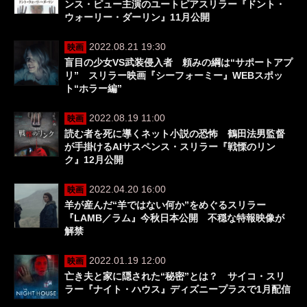
ンス・ピュー主演のユートピアスリラー『ドント・
ウォーリー・ダーリン』11月公開
2022.08.21 19:30
映画
盲目の少女VS武装侵入者 頼みの綱は“サポートアプ
リ” スリラー映画『シーフォーミー』WEBスポッ
ト“ホラー編”
2022.08.19 11:00
映画
読む者を死に導くネット小説の恐怖 鶴田法男監督
が手掛けるAIサスペンス・スリラー『戦慄のリン
ク』12月公開
2022.04.20 16:00
映画
羊が産んだ“羊ではない何か”をめぐるスリラー
『LAMB／ラム』今秋日本公開 不穏な特報映像が
解禁
2022.01.19 12:00
映画
亡き夫と家に隠された“秘密”とは？ サイコ・スリ
ラー『ナイト・ハウス』ディズニープラスで1月配信