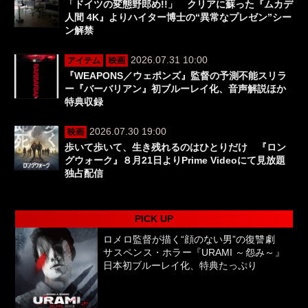
「ドイツの変態野郎め!!」 クリアに蘇った『ムカデ
人間 4K』よりハイター博士の“異常なプレゼン”シー
ン解禁
2026.07.31 10:00
アイテム
映画
『WEAPONS／ウェポンズ』監督の予測不能スリラ
ー『バーバリアン』初ブルーレイ化、音声解説ほか
特典収録
2026.07.30 19:00
映画
歩いて歩いて、生き残れるのはひとりだけ 『ロン
グウォーク』８月21日よりPrime Videoにて見放題
独占配信
PICK UP
ロメロ監督が描く“顔のない男”の復讐劇
サスペンス・ホラー『URAMI ～怨み～』
日本初ブルーレイ化、特典たっぷり