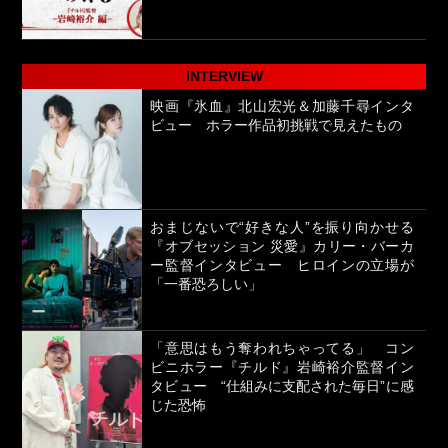
INTERVIEW
映画『氷血』北山宏光＆加藤千尋インタ
ビュー ホラー作品初挑戦で見えたもの
おまじないで“好きな人”を振り向かせる
『オブセッション 災愛』カリー・バーカ
ー監督インタビュー ヒロインの立場が
「一番恐ろしい」
「意思はもう奪われちゃってる」 コン
ビニホラー『チルド』岩崎裕介監督イン
タビュー “仕組みに支配された毎日”に感
じた恐怖