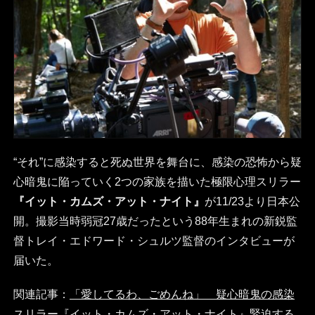
“それ”に感染すると死ぬ世界を舞台に、感染の恐怖から疑
心暗鬼に陥っていく2つの家族を描いた極限心理スリラー
『イット・カムズ・アット・ナイト』
が11/23より日本公
開。撮影当時弱冠27歳だったという88年生まれの新鋭監
督トレイ・エドワード・シュルツ監督のインタビューが
届いた。
関連記事：
「愛してるわ、ごめんね」 疑心暗鬼の感染
スリラー『イット・カムズ・アット・ナイト』緊迫する