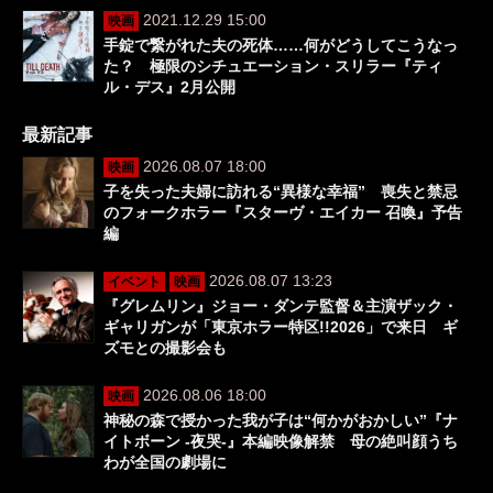
2021.12.29 15:00
映画
手錠で繋がれた夫の死体……何がどうしてこうなっ
た？ 極限のシチュエーション・スリラー『ティ
ル・デス』2月公開
最新記事
2026.08.07 18:00
映画
子を失った夫婦に訪れる“異様な幸福” 喪失と禁忌
のフォークホラー『スターヴ・エイカー 召喚』予告
編
2026.08.07 13:23
イベント
映画
『グレムリン』ジョー・ダンテ監督＆主演ザック・
ギャリガンが「東京ホラー特区!!2026」で来日 ギ
ズモとの撮影会も
2026.08.06 18:00
映画
神秘の森で授かった我が子は“何かがおかしい”『ナ
イトボーン -夜哭-』本編映像解禁 母の絶叫顔うち
わが全国の劇場に