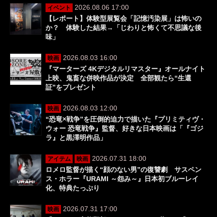
2026.08.06 17:00
イベント
【レポート】体験型展覧会「記憶汚染展」は怖いの
か？ 体験した結果→「じわりと怖くて不思議な後
味」
2026.08.03 16:00
映画
『マーターズ 4Kデジタルリマスター』オールナイト
上映、鬼畜な併映作品が決定 全部観たら“生還
証”をプレゼント
2026.08.03 12:00
映画
“恐竜×戦争”を圧倒的迫力で描いた『プリミティヴ・
ウォー 恐竜戦争』監督、好きな日本映画は「『ゴジ
ラ』と黒澤明作品」
2026.07.31 18:00
アイテム
映画
ロメロ監督が描く“顔のない男”の復讐劇 サスペン
ス・ホラー『URAMI ～怨み～』日本初ブルーレイ
化、特典たっぷり
2026.07.31 17:00
映画